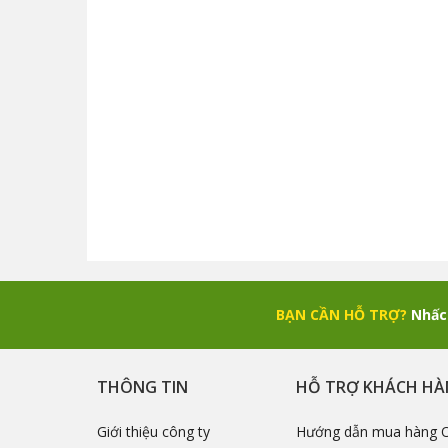
BẠN CẦN HỖ TRỢ?
Nhấc 
THÔNG TIN
HỖ TRỢ KHÁCH H
Giới thiệu công ty
Hướng dẫn mua hàng O