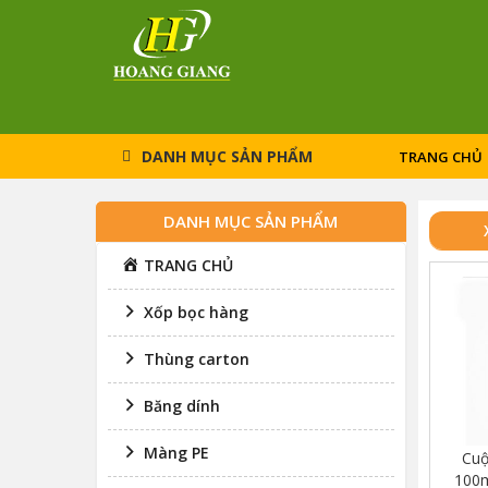
rch
DANH MỤC SẢN PHẨM
TRANG CHỦ
DANH MỤC SẢN PHẨM
TRANG CHỦ
Xốp bọc hàng
Thùng carton
Băng dính
Màng PE
Cuộ
100m