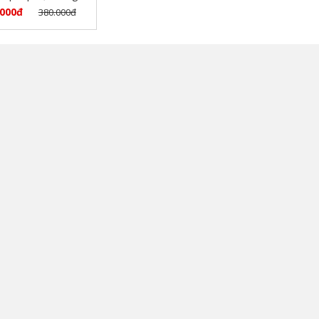
ốp khí gói hàng
.000đ
380.000đ