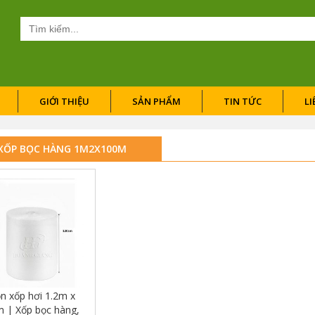
Tìm
kiếm
cho:
GIỚI THIỆU
SẢN PHẨM
TIN TỨC
LI
XỐP BỌC HÀNG 1M2X100M
n xốp hơi 1.2m x
 | Xốp bọc hàng,