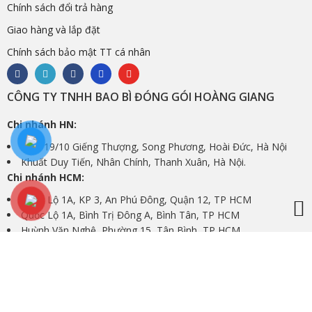
Chính sách đổi trả hàng
Giao hàng và lắp đặt
Chính sách bảo mật TT cá nhân
CÔNG TY TNHH BAO BÌ ĐÓNG GÓI HOÀNG GIANG
Chi nhánh HN:
Số 3/19/10 Giếng Thượng, Song Phương, Hoài Đức, Hà Nội
Khuất Duy Tiến, Nhân Chính, Thanh Xuân, Hà Nội.
Chi nhánh HCM:
Quốc Lộ 1A, KP 3, An Phú Đông, Quận 12, TP HCM
Quốc Lộ 1A, Bình Trị Đông A, Bình Tân, TP HCM
Huỳnh Văn Nghệ, Phường 15, Tân Bình, TP HCM.
Email:
baobihoanggianghn@gmail.com
Hotline: 0989862184 – 0936987425
CHÚNG TÔI TRÊN FACEBOOK