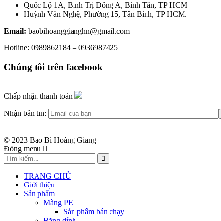
Quốc Lộ 1A, Bình Trị Đông A, Bình Tân, TP HCM
Huỳnh Văn Nghệ, Phường 15, Tân Bình, TP HCM.
Email:
baobihoanggianghn@gmail.com
Hotline: 0989862184 – 0936987425
Chúng tôi trên facebook
Chấp nhận thanh toán
Nhận bản tin:
© 2023 Bao Bì Hoàng Giang
Đóng menu
Tìm
Search
kiếm
cho:
TRANG CHỦ
Giới thiệu
Sản phẩm
Màng PE
Sản phẩm bán chạy
Băng dính