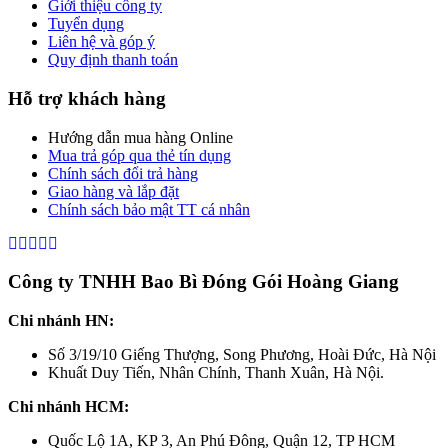
Giới thiệu công ty
Tuyển dụng
Liên hệ và góp ý
Quy định thanh toán
Hỗ trợ khách hàng
Hướng dẫn mua hàng Online
Mua trả góp qua thẻ tín dụng
Chính sách đổi trả hàng
Giao hàng và lắp đặt
Chính sách bảo mật TT cá nhân
Công ty TNHH Bao Bì Đóng Gói Hoàng Giang
Chi nhánh HN:
Số 3/19/10 Giếng Thượng, Song Phương, Hoài Đức, Hà Nội
Khuất Duy Tiến, Nhân Chính, Thanh Xuân, Hà Nội.
Chi nhánh HCM:
Quốc Lộ 1A, KP 3, An Phú Đông, Quận 12, TP HCM