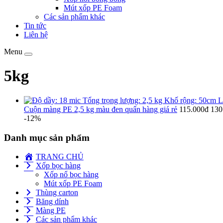
Mút xốp PE Foam
Các sản phẩm khác
Tin tức
Liên hệ
Menu
Toggle
navigation
5kg
Cuộn màng PE 2,5 kg màu đen quấn hàng giá rẻ
115.000đ
130
-12%
Danh mục sản phẩm
TRANG CHỦ
Xốp bọc hàng
Xốp nổ bọc hàng
Mút xốp PE Foam
Thùng carton
Băng dính
Màng PE
Các sản phẩm khác