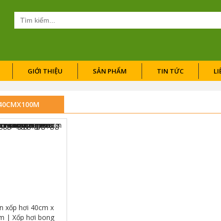
Tìm
kiếm
cho:
GIỚI THIỆU
SẢN PHẨM
TIN TỨC
LI
40CMX100M
n xốp hơi 40cm x
m | Xốp hơi bong