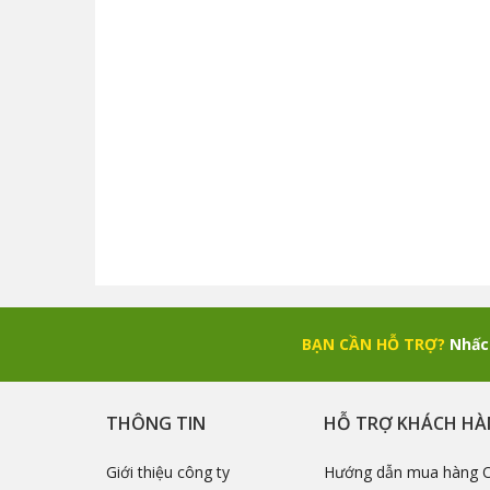
BẠN CẦN HỖ TRỢ?
Nhấc 
THÔNG TIN
HỖ TRỢ KHÁCH H
Giới thiệu công ty
Hướng dẫn mua hàng O