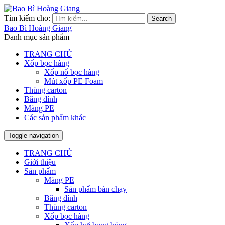
Tìm kiếm cho:
Search
Bao Bì Hoàng Giang
Danh mục sản phẩm
TRANG CHỦ
Xốp bọc hàng
Xốp nổ bọc hàng
Mút xốp PE Foam
Thùng carton
Băng dính
Màng PE
Các sản phẩm khác
Toggle navigation
TRANG CHỦ
Giới thiệu
Sản phẩm
Màng PE
Sản phẩm bán chạy
Băng dính
Thùng carton
Xốp bọc hàng