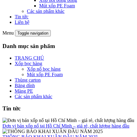
Xốp hơi bong bóng
Mút xốp PE Foam
Các sản phẩm khác
Tin tức
Liên hệ
Menu
Toggle navigation
Danh mục sản phẩm
TRANG CHỦ
Xốp bọc hàng
Xốp nổ bọc hàng
Mút xốp PE Foam
Thùng carton
Băng dính
Màng PE
Các sản phẩm khác
Tin tức
Đơn vị bán xốp nổ tại Hồ Chí Minh – giá rẻ, chất lượng hàng đầu
THÔNG BÁO KHAI XUÂN ĐẦU NĂM 2025