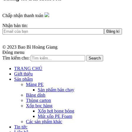
Chấp nhận thanh toán
Nhận bản tin:
© 2023 Bao Bì Hoàng Giang
Đóng menu
Tìm kiếm cho:
Search
TRANG CHỦ
Giới thiệu
Sản phẩm
Màng PE
Sản phẩm bán chạy
Băng dính
Thùng carton
Xốp bọc hàng
Xốp hơi bong bóng
Mút xốp PE Foam
Các sản phẩm khác
Tin tức