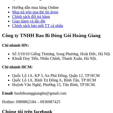
Hướng dẫn mua hàng Online
Mua trả góp qua thẻ tín dụng
Chính sách đổi trả hàng
Giao hàng và lắp đặt
Chính sách bảo mật TT cá nhân
Công ty TNHH Bao Bì Đóng Gói Hoàng Giang
Chi nhánh HN:
Số 3/19/10 Giếng Thượng, Song Phương, Hoài Đức, Hà Nội
Khuất Duy Tiến, Nhân Chính, Thanh Xuân, Hà Nội.
Chi nhánh HCM:
Quốc Lộ 1A, KP 3, An Phú Đông, Quận 12, TP HCM
Quốc Lộ 1A, Bình Trị Đông A, Bình Tân, TP HCM
Huỳnh Văn Nghệ, Phường 15, Tân Bình, TP HCM.
Email:
baobihoanggianghn@gmail.com
Hotline: 0989862184 – 0936987425
Chúng tôi trên facebook